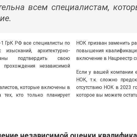
тельна всем специалистам, кото
ие.
.5-1 ГрК РФ все специалисты по
НОК призван заменить р
х изысканий, архитектурно-
повышения квалификации 
язаны подтвердить свою
включение в Нацреестр с
 прохождения независимой
Если у вашей компании 
НОК, т.к. сложно предс
иалистов, которые включены в
отсутствию НОК в 2023 го
тех, кто только планирует
которое вы можете остат
ение независимой оценки квалифик