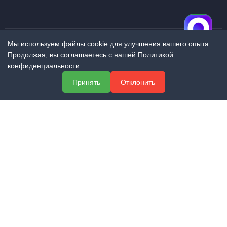
Мы используем файлы cookie для улучшения вашего опыта.
Продолжая, вы соглашаетесь с нашей
Политикой
МЕНЮ
конфиденциальности
.
О компании
Принять
Отклонить
Услуги
Полезная информация
Контакты
КОНТАКТЫ
+7 (800) 551-60-94
info@expert-2014.ru
195248, Санкт-Петербург, пр. Энергетиков 10, оф. 223