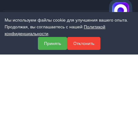
Мы используем файлы cookie для улучшения вашего опыта.
Продолжая, вы соглашаетесь с нашей
Политикой
МЕНЮ
конфиденциальности
.
О компании
Принять
Отклонить
Услуги
Полезная информация
Контакты
КОНТАКТЫ
+7 (800) 551-60-94
info@expert-2014.ru
195248, Санкт-Петербург, пр. Энергетиков 10, оф. 223