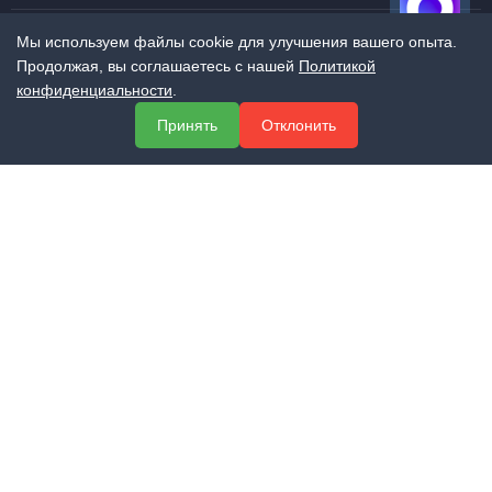
Мы используем файлы cookie для улучшения вашего опыта.
Продолжая, вы соглашаетесь с нашей
Политикой
МЕНЮ
конфиденциальности
.
О компании
Принять
Отклонить
Услуги
Полезная информация
Контакты
КОНТАКТЫ
+7 (800) 551-60-94
info@expert-2014.ru
195248, Санкт-Петербург, пр. Энергетиков 10, оф. 223