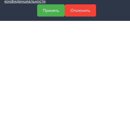
конфиденциальности
.
+7 (800) 551-60-94
Принять
Отклонить
info@expert-2014.ru
195248, Санкт-Петербург, пр. Энергетиков 10, оф. 223
ПОЛУЧИТЬ КОНСУЛЬТАЦИЮ
ЗАКАЗАТЬ ЗВОНОК
Остались вопросы? Закажите звонок и мы перезвоним Вам в
течение нескольких минут
Вся представленная на сайте информация носит информационный
характер и ни при каких условиях не является публичной офертой,
определяемой положениями Статьи 437 Гражданского кодекса
Российской Федерации.