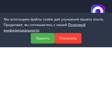
Мы используем файлы cookie для улучшения вашего опыта.
Продолжая, вы соглашаетесь с нашей
Политикой
МЕНЮ
конфиденциальности
.
О компании
Принять
Отклонить
Услуги
Полезная информация
Контакты
КОНТАКТЫ
+7 (800) 551-60-94
info@expert-2014.ru
195248, Санкт-Петербург, пр. Энергетиков 10, оф. 223