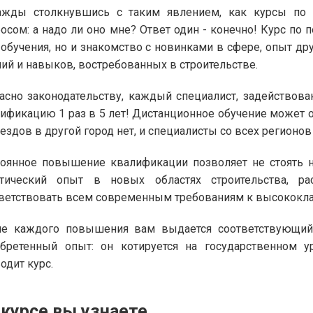
ажды столкнувшись с таким явлением, как курсы по
осом: а надо ли оно мне? Ответ один - конечно! Курс п
 обучения, но и знакомство с новинками в сфере, опыт д
ий и навыков, востребованных в строительстве.
асно законодательству, каждый специалист, задействов
ификацию 1 раз в 5 лет! Дистанционное обучение может о
ездов в другой город нет, и специалисты со всех регионо
оянное повышение квалификации позволяет не стоять на
ктический опыт в новых областях строительства, 
ветствовать всем современным требованиям к высококл
ле каждого повышения вам выдается соответствующи
бретенный опыт: он котируется на государственном у
одит курс.
 курсе вы узнаете