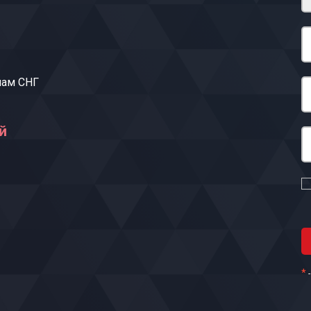
нам СНГ
й
*