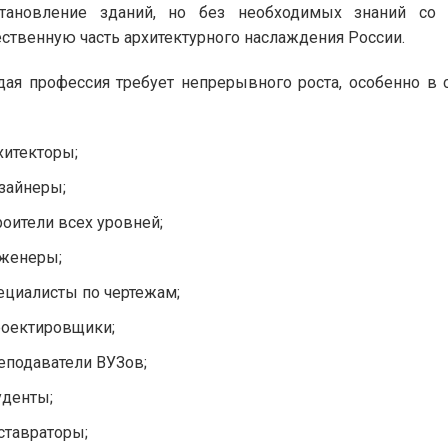
становление зданий, но без необходимых знаний со
ственную часть архитектурного наслаждения России.
ая профессия требует непрерывного роста, особенно в 
хитекторы;
зайнеры;
роители всех уровней;
женеры;
ециалисты по чертежам;
оектировщики;
еподаватели ВУЗов;
уденты;
ставраторы;