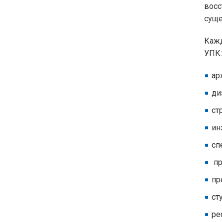
вос
суще
Кажд
УПК:
ар
ди
ст
ин
сп
пр
пр
ст
ре