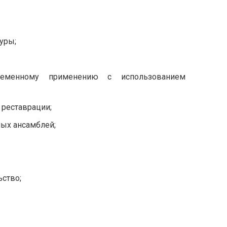
уры;
ременному применению с использованием
 реставрации;
ных ансамблей;
ьство;