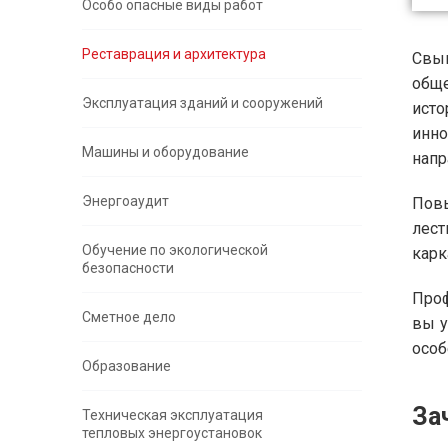
Особо опасные виды работ
Реставрация и архитектура
Свыш
обще
Эксплуатация зданий и сооружений
исто
инно
Машины и оборудование
напр
Энергоаудит
Повы
лест
Обучение по экологической
карк
безопасности
Проф
Сметное дело
вы у
особ
Образование
За
Техническая эксплуатация
тепловых энергоустановок