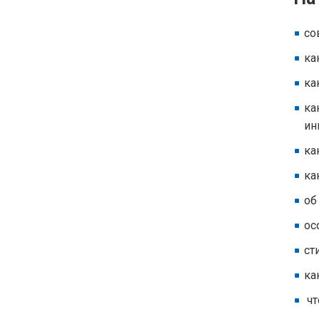
со
ка
ка
ка
ин
ка
ка
об
ос
ст
ка
чт