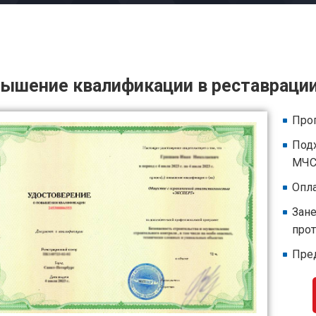
ышение квалификации в реставрации
Прог
Под
МЧС,
Опла
Зан
про
Пре