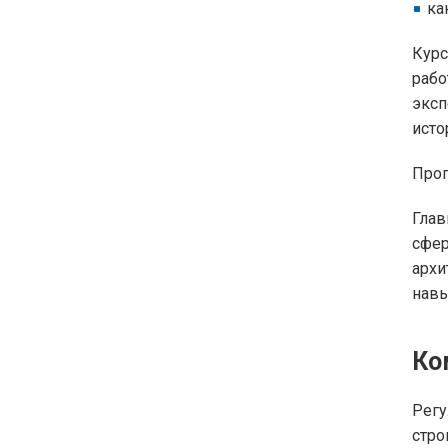
ка
Курс
рабо
эксп
исто
Прог
Глав
сфер
архи
навы
Ко
Рег
стр