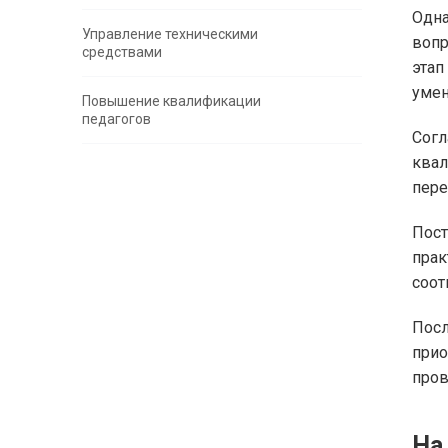
Одн
Управление техническими
вопр
средствами
этап
умен
Повышение квалификации
педагогов
Согл
квал
пере
Пост
пра
соот
Пос
прио
пров
На