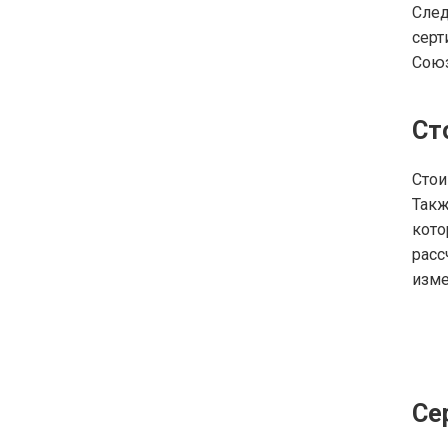
Сле
сер
Союз
Ст
Стои
Такж
кот
расс
изме
Се