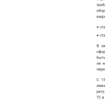
тре
обор
виды
ст
ст
В з
офор
быть
не н
пере
С 1
име
регу
ТС 