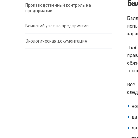
Ба
Производственный контроль на
предприятии
Балл
испы
Воинский учет на предприятии
хара
Экологическая документация
Любы
прав
обяз
техн
Все
сле
но
да
да