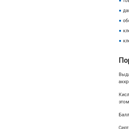
то
да
об
кл
кл
По
Выда
аккр
Кисл
этом
Балл
Серт