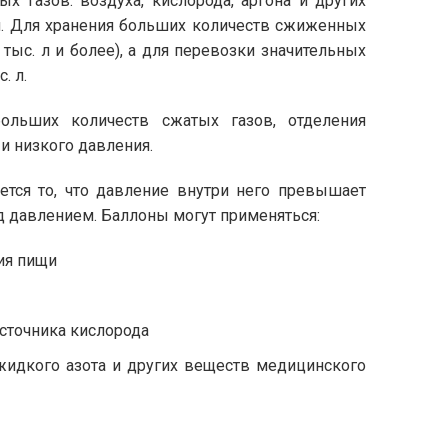
 газов: воздуха, кислорода, аргона и других
 л. Для хранения больших количеств сжиженных
ыс. л и более), а для перевозки значительных
. л.
ольших количеств сжатых газов, отделения
и низкого давления.
яется то, что давление внутри него превышает
д давлением. Баллоны могут применяться:
ия пищи
сточника кислорода
 жидкого азота и других веществ медицинского