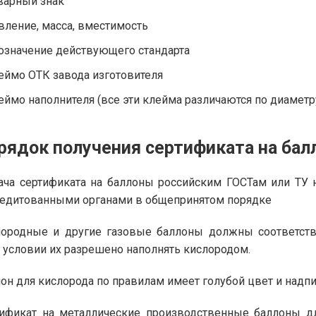
варный знак
вление, масса, вместимость
означение действующего стандарта
еймо ОТК завода изготовителя
еймо наполнителя (все эти клейма различаются по диаметру
рядок получения сертификата на ба
ча сертификата на баллоны российским ГОСТам или ТУ 
едитованными органами в общепринятом порядке
ородные и другие газовые баллоны должны соответств
 условии их разрешено наполнять кислородом.
он для кислорода по правилам имеет голубой цвет и надпи
ификат на металлические производственные баллоны дл