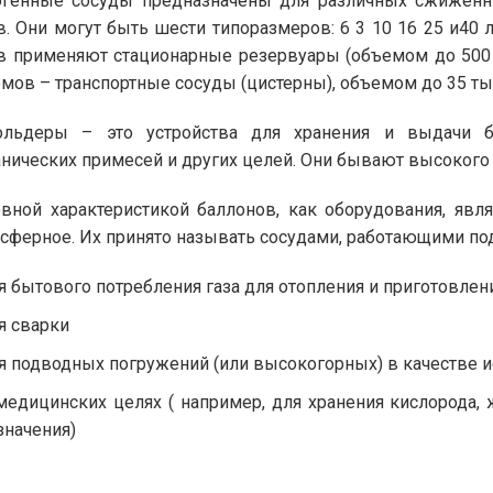
генные сосуды предназначены для различных сжиженных
в. Они могут быть шести типоразмеров: 6 3 10 16 25 и40
в применяют стационарные резервуары (объемом до 500 т
мов – транспортные сосуды (цистерны), объемом до 35 тыс
гольдеры – это устройства для хранения и выдачи б
нических примесей и других целей. Они бывают высокого 
вной характеристикой баллонов, как оборудования, явл
сферное. Их принято называть сосудами, работающими по
я бытового потребления газа для отопления и приготовлен
я сварки
я подводных погружений (или высокогорных) в качестве и
медицинских целях ( например, для хранения кислорода,
значения)