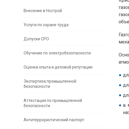
Крио
газо
Внесение в Нострой
газо
объе
Услуги по охране труда
Газ
Допуски СРО
меха
Обучение по электробезопасности
Осно
атмо
Оценка опыта и деловой репутации
дл
Экспертиза промышленной
дл
безопасности
дл
Аттестация по промышленной
в 
безопасности
на
Антитеррористический паспорт