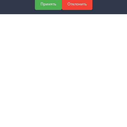
О компании
Принять
Отклонить
Услуги
Полезная информация
Контакты
КОНТАКТЫ
+7 (800) 551-60-94
info@expert-2014.ru
195248, Санкт-Петербург, пр. Энергетиков 10, оф. 223
ПОЛУЧИТЬ КОНСУЛЬТАЦИЮ
ЗАКАЗАТЬ ЗВОНОК