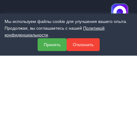
Мы используем файлы cookie для улучшения вашего опыта.
Продолжая, вы соглашаетесь с нашей
Политикой
МЕНЮ
конфиденциальности
.
О компании
Принять
Отклонить
Услуги
Полезная информация
Контакты
КОНТАКТЫ
+7 (800) 551-60-94
info@expert-2014.ru
195248, Санкт-Петербург, пр. Энергетиков 10, оф. 223