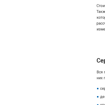
Стои
Такж
кот
расс
изме
Се
Вся 
них 
се
де
от