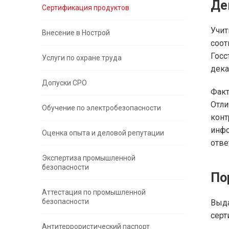
Де
Сертификация продуктов
Учит
Внесение в Нострой
соо
Госс
Услуги по охране труда
дека
Допуски СРО
Факт
Отл
Обучение по электробезопасности
кон
инфо
Оценка опыта и деловой репутации
отве
Экспертиза промышленной
безопасности
По
Аттестация по промышленной
безопасности
Выд
серт
Антитеррористический паспорт