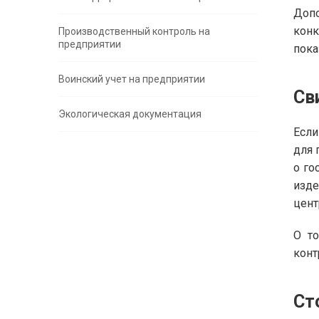
Доп
конк
Производственный контроль на
предприятии
пока
Воинский учет на предприятии
Св
Экологическая документация
Если
для 
о го
изде
цент
О то
кон
Ст