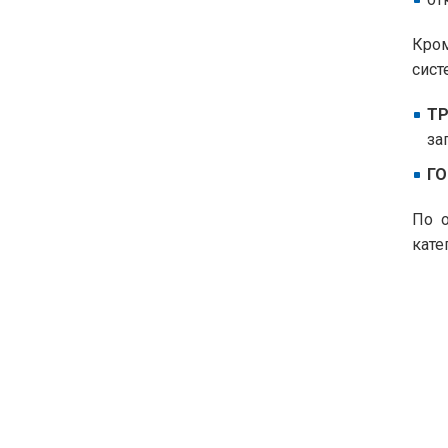
Кром
сист
ТР
за
ГО
По о
кате