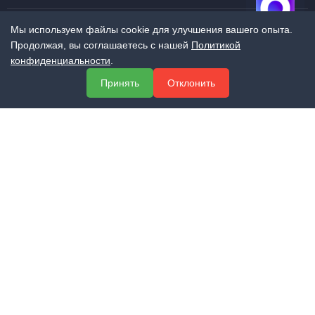
Мы используем файлы cookie для улучшения вашего опыта.
Продолжая, вы соглашаетесь с нашей
Политикой
МЕНЮ
конфиденциальности
.
О компании
Принять
Отклонить
Услуги
Полезная информация
Контакты
КОНТАКТЫ
+7 (800) 551-60-94
info@expert-2014.ru
195248, Санкт-Петербург, пр. Энергетиков 10, оф. 223