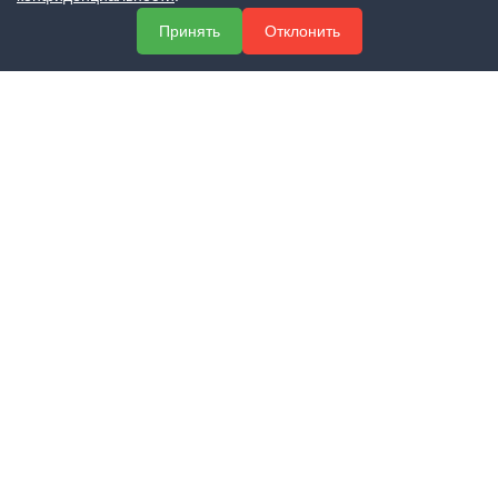
О компании
Принять
Отклонить
Услуги
Полезная информация
Контакты
КОНТАКТЫ
+7 (800) 551-60-94
info@expert-2014.ru
195248, Санкт-Петербург, пр. Энергетиков 10, оф. 223
ПОЛУЧИТЬ КОНСУЛЬТАЦИЮ
ЗАКАЗАТЬ ЗВОНОК