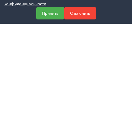
МЕНЮ
конфиденциальности
.
О компании
Принять
Отклонить
Услуги
Полезная информация
Контакты
КОНТАКТЫ
+7 (800) 551-60-94
info@expert-2014.ru
195248, Санкт-Петербург, пр. Энергетиков 10, оф. 223
ПОЛУЧИТЬ КОНСУЛЬТАЦИЮ