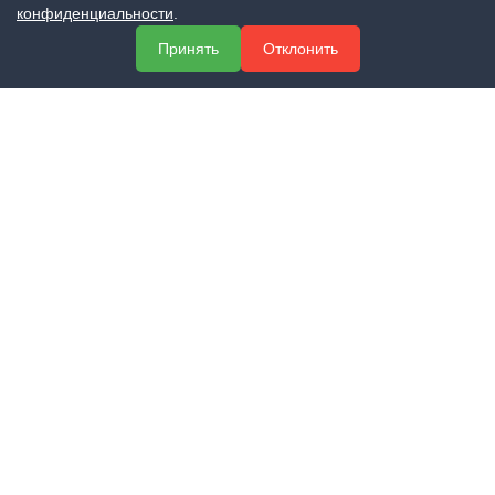
МЕНЮ
конфиденциальности
.
О компании
Принять
Отклонить
Услуги
Полезная информация
Контакты
КОНТАКТЫ
+7 (800) 551-60-94
info@expert-2014.ru
195248, Санкт-Петербург, пр. Энергетиков 10, оф. 223
ПОЛУЧИТЬ КОНСУЛЬТАЦИЮ