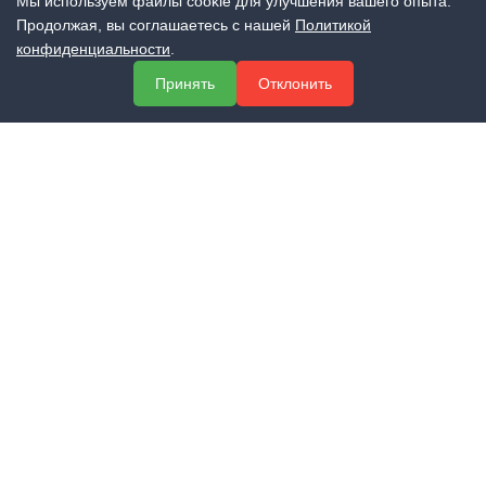
Мы используем файлы cookie для улучшения вашего опыта.
Продолжая, вы соглашаетесь с нашей
Политикой
МЕНЮ
конфиденциальности
.
О компании
Принять
Отклонить
Услуги
Полезная информация
Контакты
КОНТАКТЫ
+7 (800) 551-60-94
info@expert-2014.ru
195248, Санкт-Петербург, пр. Энергетиков 10, оф. 223
ПОЛУЧИТЬ КОНСУЛЬТАЦИЮ