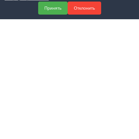
О компании
Принять
Отклонить
Услуги
Полезная информация
Контакты
КОНТАКТЫ
+7 (800) 551-60-94
info@expert-2014.ru
195248, Санкт-Петербург, пр. Энергетиков 10, оф. 223
ПОЛУЧИТЬ КОНСУЛЬТАЦИЮ
ЗАКАЗАТЬ ЗВОНОК