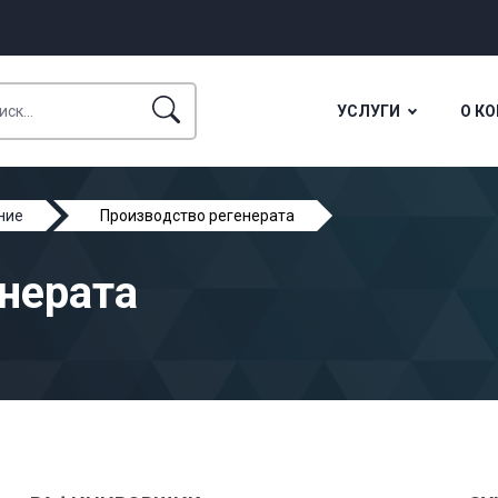
УСЛУГИ
О К
ние
Производство регенерата
нерата