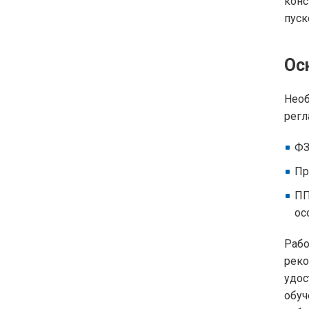
конс
пуск
Ос
Необ
регл
ФЗ
Пр
ПП
ос
Раб
реко
удо
обуч