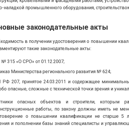
трукций, кровельными и фасадными работами, устройство
о-наладкой промышленного оборудования, строительством
новные законодательные акты
ходимость в получении удостоверения о повышении ква
аментируют такие законодательные акты:
 № 315 «О СРО» от 01.12.2007;
иказ Министерства регионального развития № 624;
 РФ 207, принятое 24.03.2011 и содержащее минимальны
обо опасные, сложные с технической точки зрения и уника
отники опасных объектов и строители, которым 
нструкционные работы, по закону должны иметь не мене
стоверение о повышении квалификации не старше 5 л
ения и пополнении базы знаний специалисты и управляющ