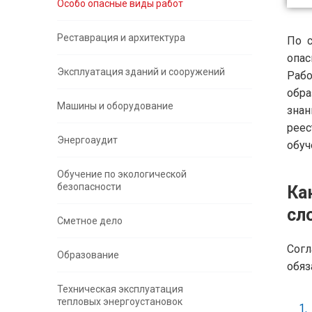
Особо опасные виды работ
Реставрация и архитектура
По с
опа
Эксплуатация зданий и сооружений
Рабо
обра
Машины и оборудование
знан
рее
Энергоаудит
обуч
Обучение по экологической
безопасности
Ка
сл
Сметное дело
Согл
Образование
обяз
Техническая эксплуатация
тепловых энергоустановок