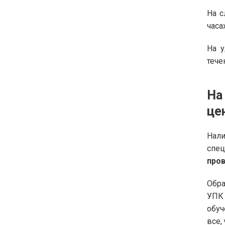
На с
часа
На у
тече
На
це
Нали
спе
пров
Обра
УПК
обуч
все,