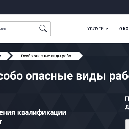
УСЛУГИ
О К
и
Особо опасные виды работ
собо опасные виды раб
П
д
ения квалификации
т