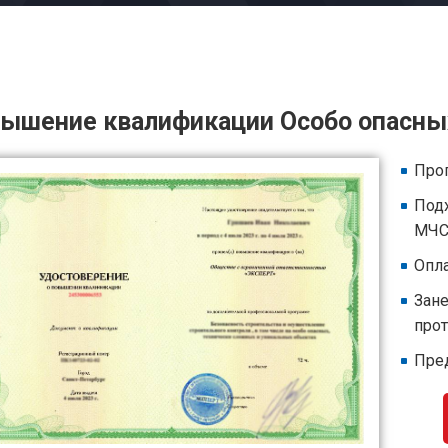
ышение квалификации Особо опасны
Прог
Под
МЧС,
Опла
Зан
про
Пре