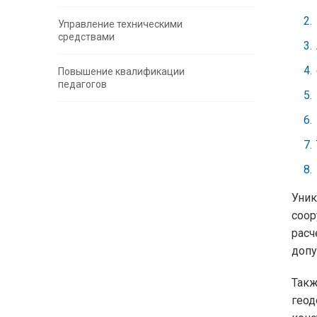
Управление техническими
средствами
Повышение квалификации
педагогов
Уни
соор
расч
допу
Такж
геод