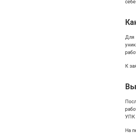
себе
Ка
Для
уник
рабо
К за
Вы
Посл
рабо
УПК 
На п