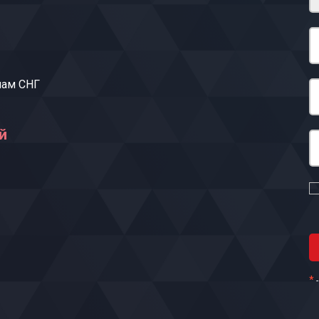
нам СНГ
й
*