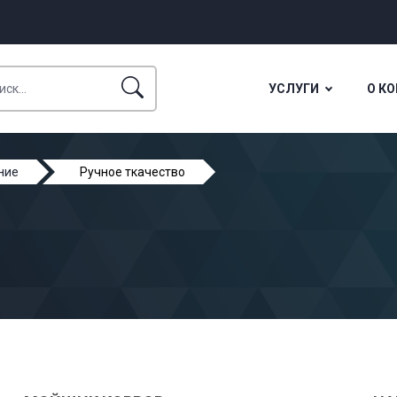
УСЛУГИ
О К
ние
Ручное ткачество