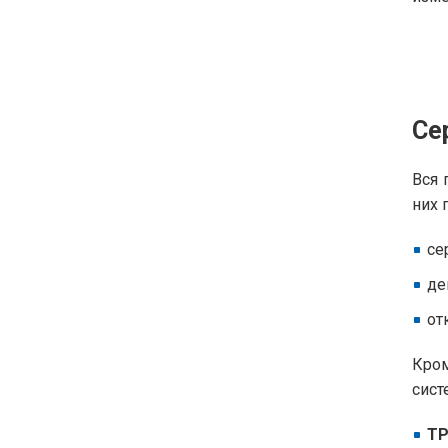
Се
Вся 
них 
се
де
от
Кром
сист
ТР