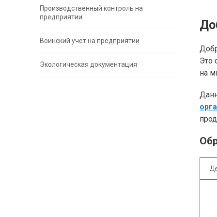
Производственный контроль на
предприятии
До
Воинский учет на предприятии
Добр
Это 
Экологическая документация
на м
Данн
орг
прод
Обр
Д