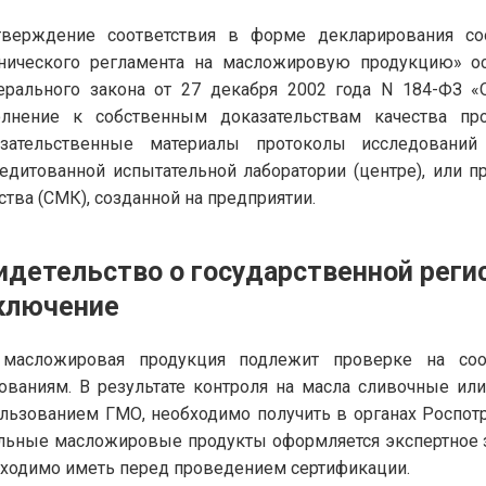
тверждение соответствия в форме декларирования соо
нического регламента на масложировую продукцию» ос
рального закона от 27 декабря 2002 года N 184-ФЗ «О
олнение к собственным доказательствам качества пр
азательственные материалы протоколы исследований
едитованной испытательной лаборатории (центре), или 
ства (СМК), созданной на предприятии.
идетельство о государственной реги
ключение
 масложировая продукция подлежит проверке на соот
ованиям. В результате контроля на масла сливочные ил
льзованием ГМО, необходимо получить в органах Роспотр
льные масложировые продукты оформляется экспертное 
ходимо иметь перед проведением сертификации.