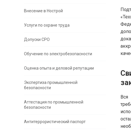
Под
Внесение в Нострой
«Тех
Феде
Услуги по охране труда
доп
док
Допуски СРО
аккр
каче
Обучение по электробезопасности
Оценка опыта и деловой репутации
Св
за
Экспертиза промышленной
безопасности
Вся
Аттестация по промышленной
треб
безопасности
испо
оста
Антитеррористический паспорт
необ