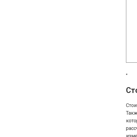
"
Ст
Стои
Такж
кот
расс
изме