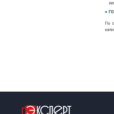
за
ГО
По о
кате