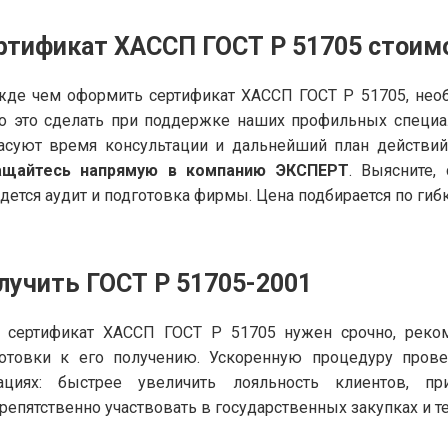
ртификат ХАССП ГОСТ Р 51705
стоим
де чем оформить сертификат ХАССП ГОСТ Р 51705, необ
о это сделать при поддержке наших профильных специа
асуют время консультации и дальнейший план действи
ащайтесь напрямую в компанию ЭКСПЕРТ
. Выясните,
дется аудит и подготовка фирмы. Цена подбирается по гибко
лучить ГОСТ Р 51705-2001
 сертификат ХАССП ГОСТ Р 51705 нужен срочно, реком
готовки к его получению. Ускоренную процедуру пров
уациях: быстрее увеличить лояльность клиентов, п
репятственно участвовать в государственных закупках и 