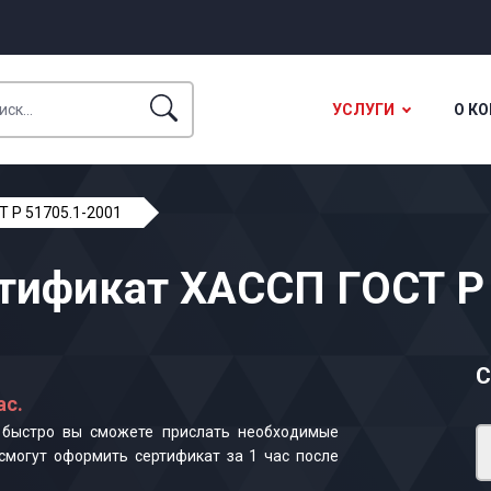
УСЛУГИ
О К
Т Р 51705.1-2001
тификат ХАССП ГОСТ Р
С
ас.
к быстро вы сможете прислать необходимые
смогут оформить сертификат за 1 час после