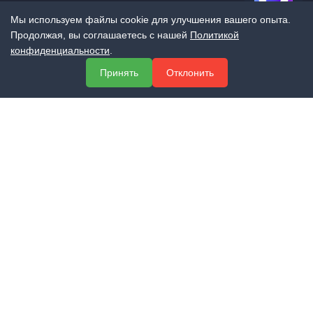
Мы используем файлы cookie для улучшения вашего опыта.
Продолжая, вы соглашаетесь с нашей
Политикой
МЕНЮ
конфиденциальности
.
О компании
Принять
Отклонить
Услуги
Полезная информация
Контакты
КОНТАКТЫ
+7 (800) 551-60-94
info@expert-2014.ru
195248, Санкт-Петербург, пр. Энергетиков 10, оф. 223