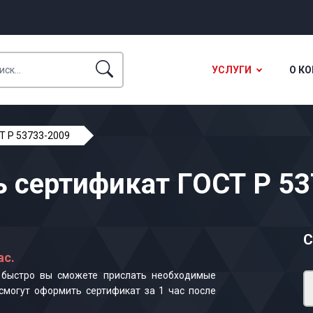
УСЛУГИ
О К
Т Р 53733-2009
 сертификат ГОСТ Р 5
С
ас.
к быстро вы сможете прислать необходимые
смогут оформить сертификат за 1 час после