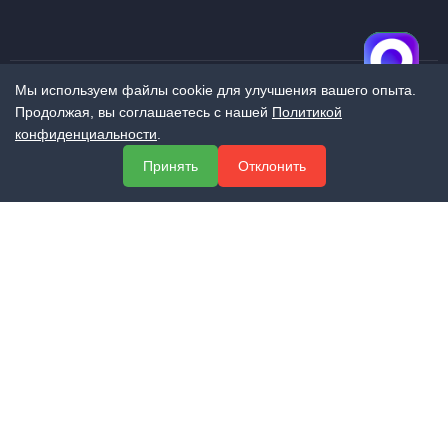
Мы используем файлы cookie для улучшения вашего опыта.
Продолжая, вы соглашаетесь с нашей
Политикой
МЕНЮ
конфиденциальности
.
О компании
Принять
Отклонить
Услуги
Полезная информация
Контакты
КОНТАКТЫ
+7 (800) 551-60-94
info@expert-2014.ru
195248, Санкт-Петербург, пр. Энергетиков 10, оф. 223