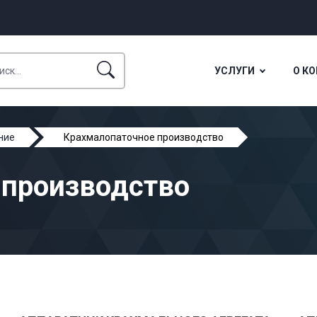
УСЛУГИ
О К
ние
Крахмалопаточное производство
 производство