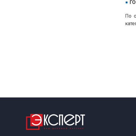
ГО
По о
кате