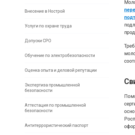
Моло
пер
Внесение в Нострой
под
подл
Услуги по охране труда
прод
Допуски СРО
Треб
мол
Обучение по электробезопасности
соот
Оценка опыта и деловой репутации
Св
Экспертиза промышленной
безопасности
Поми
серт
Аттестация по промышленной
безопасности
осн
Росп
Антитеррористический паспорт
офор