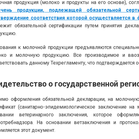
чная продукция (молоко и продукты на его основе), сог
ечень продукции, подлежащей обязательной серт
тверждение соответствия которой осуществляется в 
ежит обязательной сертификации путем принятия декл
укцию.
ования к молочной продукции предъявляются специальн
око и молочную продукцию. Все производимое и вво
ветствовать данному Техрегламенту, что подтверждается о
идетельство о государственной реги
мо оформления обязательной декларации, на молочную
ификат (санитарно-эпидемиологическое заключение на 
овании ветеринарного заключения, которое оформля
отребнадзора. На основании ветзаключения и протоко
мляется этот документ.