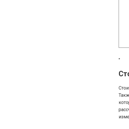
"
Ст
Стои
Такж
кот
расс
изме