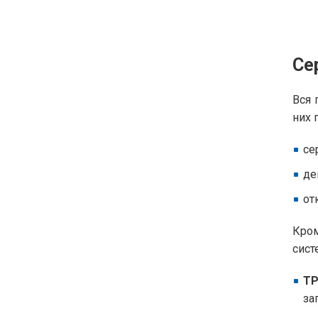
Се
Вся 
них 
се
де
от
Кром
сист
ТР
за