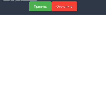
О компании
Принять
Отклонить
Услуги
Полезная информация
Контакты
КОНТАКТЫ
+7 (800) 551-60-94
info@expert-2014.ru
195248, Санкт-Петербург, пр. Энергетиков 10, оф. 223
ПОЛУЧИТЬ КОНСУЛЬТАЦИЮ
ЗАКАЗАТЬ ЗВОНОК