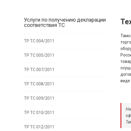
Услуги по получению декларации
Те
соответствия ТС
Тамо
ТР ТС 004/2011
торг
обор
Росс
ТР ТС 005/2011
това
осущ
ТР ТС 007/2011
дого
виде
ТР ТС 008/2011
ТР ТС 009/2011
На
ТР ТС 010/2011
оф
Та
ТР ТС 012/2011