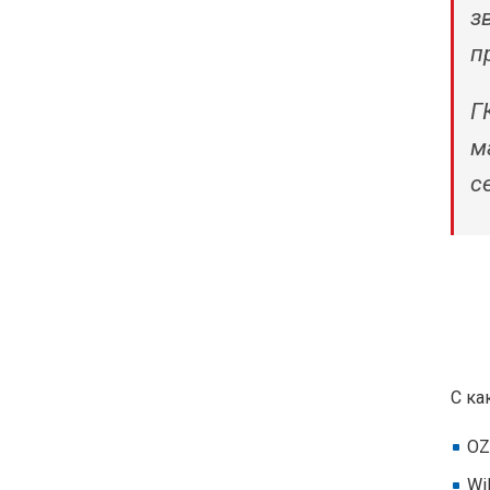
з
п
Г
м
с
С ка
O
Wi