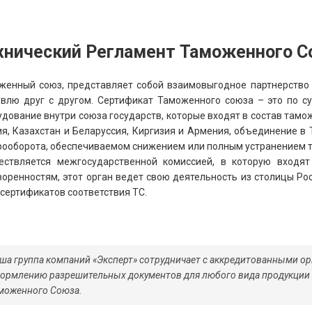
хнический Регламент Таможенного С
женный союз, представляет собой взаимовыгодное партнерство 
овлю друг с другом. Сертификат Таможенного союза – это по с
удование внутри союза государств, которые входят в состав тамо
ия, Казахстан и Беларуссия, Киргизия и Армения, объединение 
рооборота, обеспечиваемом снижением или полным устранением
ествляется межгосударственной комиссией, в которую входят
воренностям, этот орган ведет свою деятельность из столицы Ро
 сертификатов соответствия ТС.
ша группа компаний «Эксперт» сотрудничает с аккредитованными о
ормлению разрешительных документов для любого вида продукции 
моженного Союза.