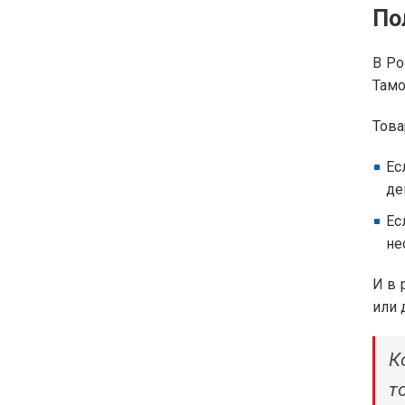
По
В Ро
Тамо
Това
Ес
де
Ес
не
И в 
или 
К
т