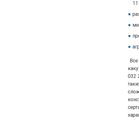
11
ра
ме
пр
аг
Все 
каку
032 
таки
слож
конс
серт
хара