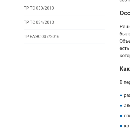
ТР ТС 033/2013
Осо
ТР ТС 034/2013
Реше
было
ТР ЕАЭС 037/2016
Объе
есть
кото
Как
В пе
ра
эл
сп
ко