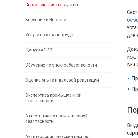
Сертификация продуктов
Сер
безо
Внесение в Нострой
уста
Услуги по охране труда
для 
Док
Допуски СРО
искл
выбр
Обучение по электробезопасности
Пр
Оценка опыта и деловой репутации
Пр
Экспертиза промышленной
безопасности
По
Аттестация по промышленной
безопасности
Выд
серт
Антитеррористический паспорт