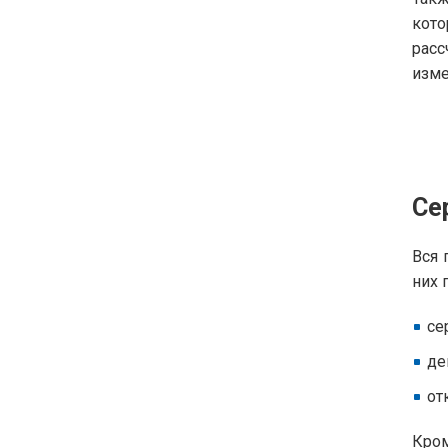
кот
расс
изме
Се
Вся 
них 
се
де
от
Кром