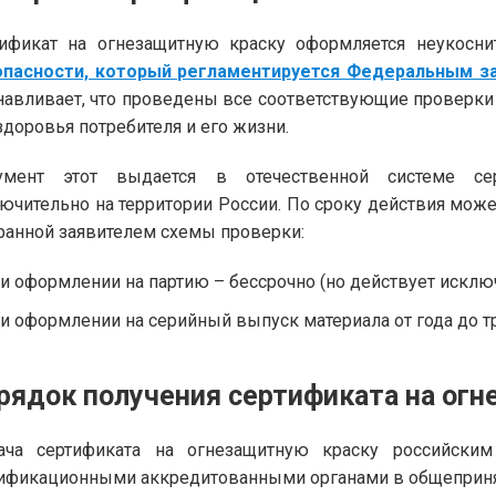
тификат на огнезащитную краску оформляется неукосн
пасности, который регламентируется Федеральным за
навливает, что проведены все соответствующие проверки 
здоровья потребителя и его жизни.
умент этот выдается в отечественной системе сер
ючительно на территории России. По сроку действия може
анной заявителем схемы проверки:
и оформлении на партию – бессрочно (но действует исклю
и оформлении на серийный выпуск материала от года до тр
рядок получения сертификата на ог
ача сертификата на огнезащитную краску российски
ификационными аккредитованными органами в общеприн