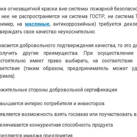
ка огнезащитной краски вне системы пожарной безопасно
 нее не распространяется ни система ГОСТР, ни система
пример, на
масляные
, антикоррозийные) требуется дек
верждать свое качество неукоснительно.
касается добровольного подтверждения качества, то это 
олучить другие преимущества. При осуществлении 
остоятельно имеет право выбирать, на соответствие
тветствие (таким образом, предприниматель может у
риала).
жительные стороны добровольной сертификации:
вышается интерес потребителя и инвесторов
является возможность взять госзаказ или поучаствовать в
еличивается конкурентная способность продукта
репляется имиджа предприятия