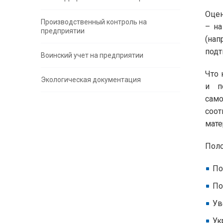
Оцен
Производственный контроль на
– на
предприятии
(на
подт
Воинский учет на предприятии
Что 
Экологическая документация
и п
сам
соо
мате
Поло
По
По
Ув
Ук