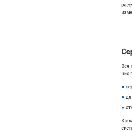
расс
изме
Се
Вся 
них 
се
де
от
Кром
сист