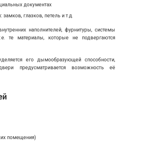
ециальных документах
амков, глазков, петель и т.д.
внутренних наполнителей, фурнитуры, системы
.е. те материалы, которые не подвергаются
деляется его дымообразующей способности,
 двери предусматривается возможность её
ей
ких помещения)