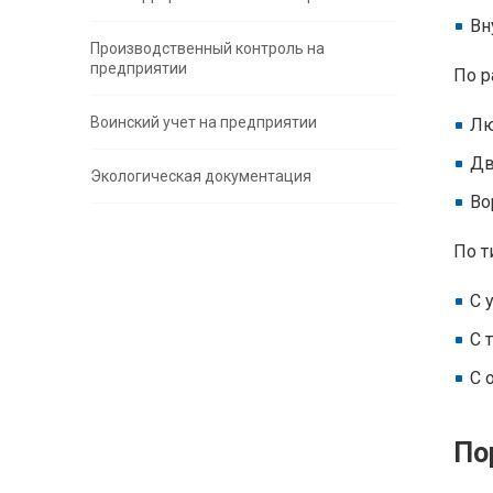
Вн
Производственный контроль на
предприятии
По р
Воинский учет на предприятии
Лю
Дв
Экологическая документация
Во
По т
С 
С 
С 
По