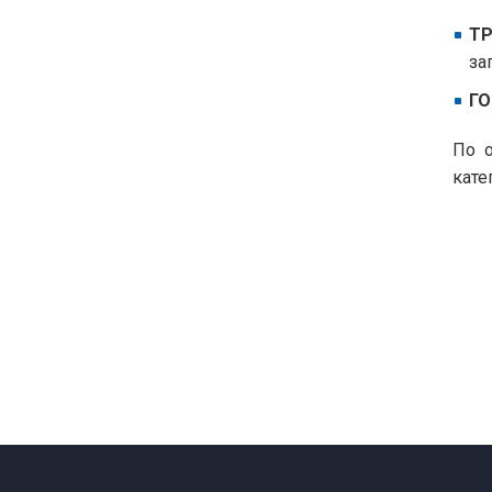
ТР
за
ГО
По о
кате