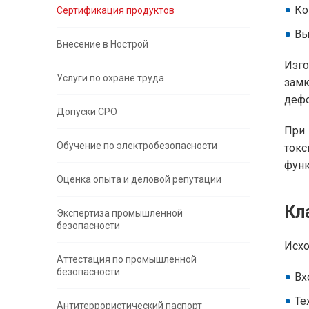
Ко
Сертификация продуктов
Вы
Внесение в Нострой
Изго
Услуги по охране труда
зам
дефо
Допуски СРО
При
Обучение по электробезопасности
ток
функ
Оценка опыта и деловой репутации
Кл
Экспертиза промышленной
безопасности
Исхо
Аттестация по промышленной
безопасности
Вх
Те
Антитеррористический паспорт