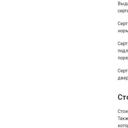
Выд
серт
Серт
норм
Серт
подл
поря
Серт
двер
Ст
Стои
Такж
кот