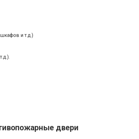
шкафов и т.д.)
д.).
отивопожарные двери