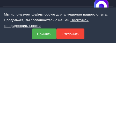
Мы используем файлы cookie для улучшения вашего опыта.
Продолжая, вы соглашаетесь с нашей
Политикой
МЕНЮ
конфиденциальности
.
О компании
Принять
Отклонить
Услуги
Полезная информация
Контакты
КОНТАКТЫ
+7 (800) 551-60-94
info@expert-2014.ru
195248, Санкт-Петербург, пр. Энергетиков 10, оф. 223