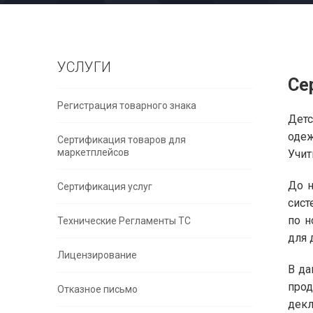
УСЛУГИ
Се
Регистрация товарного знака
Детс
одеж
Сертификация товаров для
маркетплейсов
Учит
До н
Сертификация услуг
сист
по н
Технические Регламенты ТС
для 
Лицензирование
В да
прод
Отказное письмо
декл