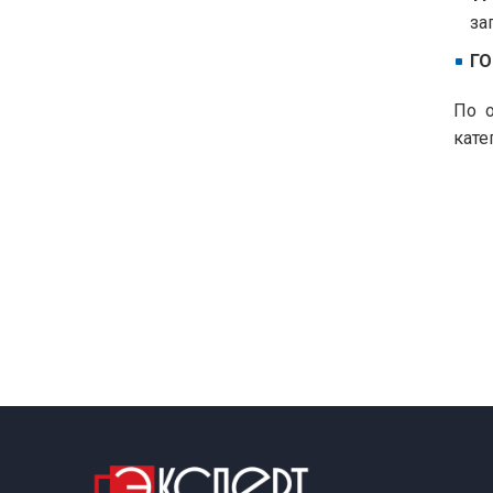
за
ГО
По о
кате