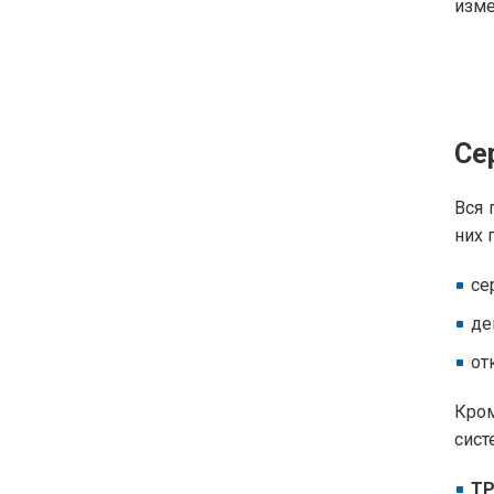
изме
Се
Вся 
них 
се
де
от
Кром
сист
ТР