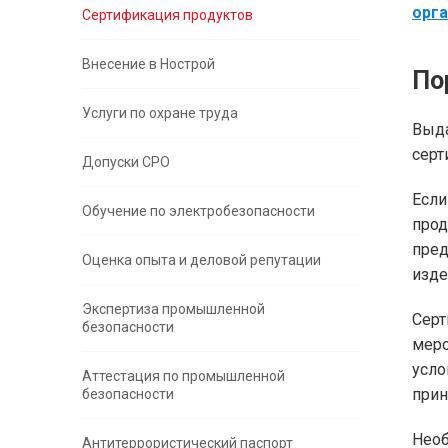
орга
Сертификация продуктов
Внесение в Нострой
По
Услуги по охране труда
Выд
серт
Допуски СРО
Если
Обучение по электробезопасности
прод
пред
Оценка опыта и деловой репутации
изде
Экспертиза промышленной
Серт
безопасности
мер
усло
Аттестация по промышленной
прин
безопасности
Необ
Антитеррористический паспорт