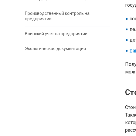
госу
Производственный контроль на
со
предприятии
пе
Воинский учет на предприятии
де
Экологическая документация
тр
Полу
можн
Ст
Стои
Такж
кот
расс