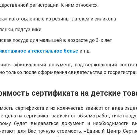
дарственной регистрации. К ним относятся:
ски, изготовленные из резины, латекса и силикона
ленки, подгузники
тская посуда для малышей в возрасте до 3-х лет
икотажное и текстильное белье
и т.д.
чить официальный документ, подтверждающий соответст
о только после оформления свидетельства о госрегистрац
оимость сертификата на детские то
мость сертификата и их количество зависит от вида изде
е цена на сертификат зависит от объема работ, типа прод
орому будет выдаваться документ и необходимости в
читают для Вас точную стоимость. «Единый Центр Серт