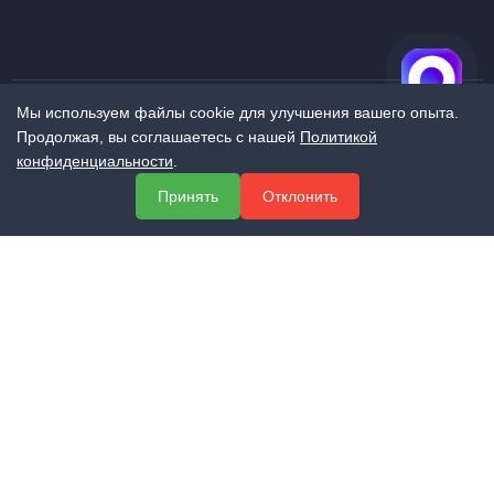
Мы используем файлы cookie для улучшения вашего опыта.
Продолжая, вы соглашаетесь с нашей
Политикой
МЕНЮ
конфиденциальности
.
О компании
Принять
Отклонить
Услуги
Полезная информация
Контакты
КОНТАКТЫ
+7 (800) 551-60-94
info@expert-2014.ru
195248, Санкт-Петербург, пр. Энергетиков 10, оф. 223