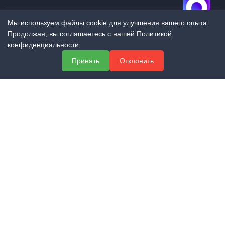
Мы используем файлы cookie для улучшения вашего опыта.
Продолжая, вы соглашаетесь с нашей
Политикой
МЕНЮ
конфиденциальности
.
О компании
Принять
Отклонить
Услуги
Полезная информация
Контакты
КОНТАКТЫ
+7 (800) 551-60-94
info@expert-2014.ru
195248, Санкт-Петербург, пр. Энергетиков 10, оф. 223