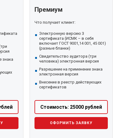
Премиум
Что получает клиент:
тификата
Электронную версию 3
сертификата (ИСМК – в себя
включает ГОСТ 9001,14 001, 45 001)
(три
(разные бланки)
ерсия
Свидетельство аудитора (три
е знака
человека) электронная версия
Разрешение на применение знака
вующих
электронная версия
Внесение в реестр действующих
сертификатов
ублей
Стоимость: 25000 рублей
КУ
ОФОРМИТЬ ЗАЯВКУ