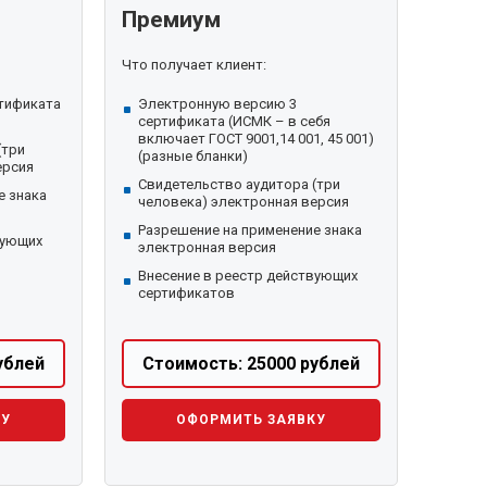
Премиум
Что получает клиент:
тификата
Электронную версию 3
сертификата (ИСМК – в себя
включает ГОСТ 9001,14 001, 45 001)
(три
(разные бланки)
ерсия
Свидетельство аудитора (три
е знака
человека) электронная версия
Разрешение на применение знака
вующих
электронная версия
Внесение в реестр действующих
сертификатов
ублей
Стоимость: 25000 рублей
КУ
ОФОРМИТЬ ЗАЯВКУ