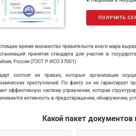
Лицензии и текущи
ПОЛУЧИТЬ СЕ
стоящее время множество правительств всего мира вырази
рганизаций принятия стандарта для участия в государст
йзия, Россия (ГОСТ Р ИСО 37001).
ндарт состоит из правил, которые организации осу
омических преступлений. По факту он не гарантирует п
ает эффективную систему управления, которая структурир
ичивается активность в предотвращении, обнаружении, ус
Какой пакет документов