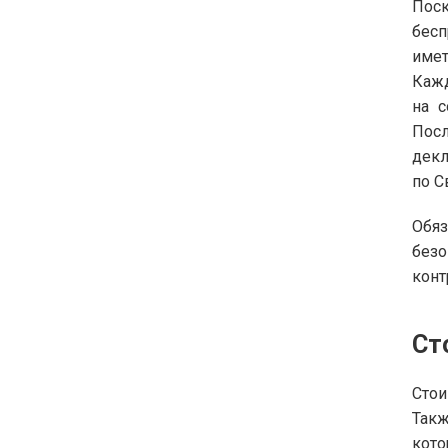
Пос
бесп
имет
Кажд
на 
Пос
декл
по С
Обяз
безо
конт
Ст
Стои
Такж
кот