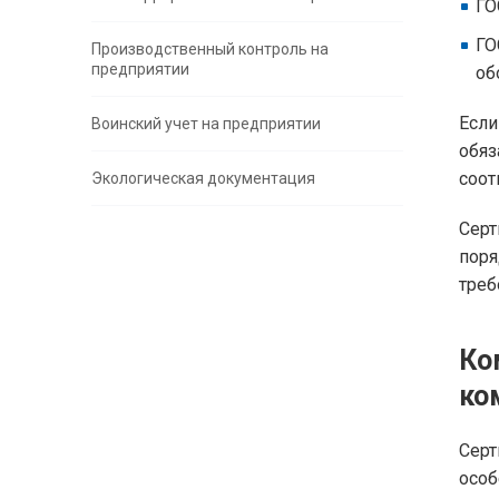
ГО
ГО
Производственный контроль на
предприятии
об
Если
Воинский учет на предприятии
обя
соот
Экологическая документация
Серт
поря
треб
Ко
ко
Серт
особ