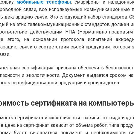
кольку
мобильные телефоны
, смартфоны и наладонны
роводной связи, все используемые коммуникационные 
ь декларацию связи. Это следующий набор стандартов GSM
ый из этих телекоммуникационных стандартов должен им
соответствие действующим НПА (Нормативно-правовым 
ле этого, на основании протокола испытаний аккреди
арацию связи о соответствии своей продукции, которая
вязи.
ательная сертификация призвана обеспечить безопаснос
пасности и экологичности. Документ выдается сроком на
роль сертифицированной продукции и производства.
оимость сертификата на компьютер
мость сертификата и их количество зависит от вида изде
е цена на сертификат зависит от объема работ, типа прод
орому будет выдаваться документ и необходимости в