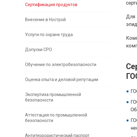
серт
Сертификация продуктов
Для
Внесение в Нострой
эпид
Услуги по охране труда
Ком
комп
Допуски СРО
Обучение по электробезопасности
Се
ГО
Оценка опыта и деловой репутации
ГО
Экспертиза промышленной
безопасности
ГО
Об
Аттестация по промышленной
ГО
безопасности
не
Антитеррористический паспорт