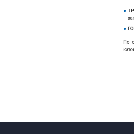
ТР
за
ГО
По о
кате