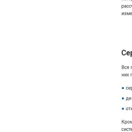
расс
изме
Се
Вся 
них 
се
де
от
Кром
сист