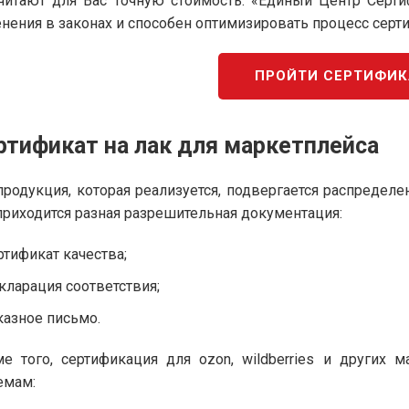
читают для Вас точную стоимость. «Единый Центр Серт
нения в законах и способен оптимизировать процесс серт
ПРОЙТИ СЕРТИФИ
ртификат на лак для маркетплейса
продукция, которая реализуется, подвергается распредел
приходится разная разрешительная документация:
ртификат качества;
кларация соответствия;
казное письмо.
е того, сертификация для ozon, wildberries и других
емам: