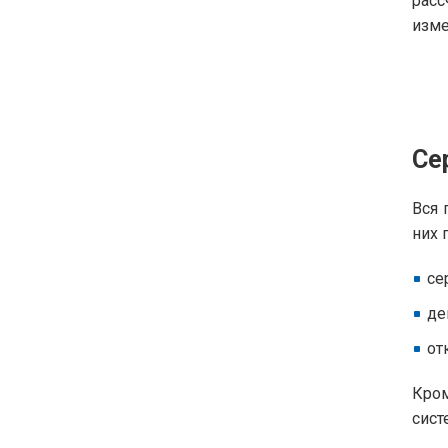
расс
изме
Се
Вся 
них 
се
де
от
Кром
сист