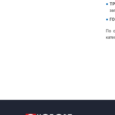
ТР
за
ГО
По о
кате