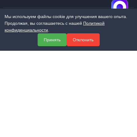
Мы используем файлы cookie для улучшения вашего опыта.
Продолжая, вы соглашаетесь с нашей
Политикой
МЕНЮ
конфиденциальности
.
О компании
Принять
Отклонить
Услуги
Полезная информация
Контакты
КОНТАКТЫ
+7 (800) 551-60-94
info@expert-2014.ru
195248, Санкт-Петербург, пр. Энергетиков 10, оф. 223