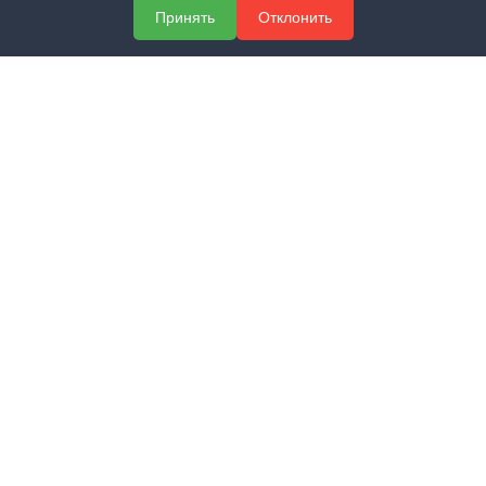
Принять
Отклонить
Официальный сайт группы компаний «ЭКСПЕРТ»
Учебный центр профессионального образования
Центр сертификации и лицензирования
МЕНЮ