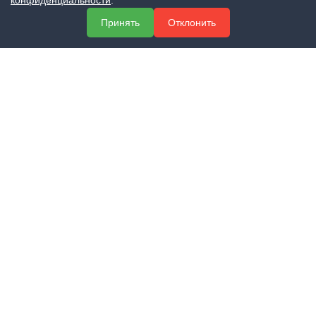
конфиденциальности
.
О компании
Принять
Отклонить
Услуги
Полезная информация
Контакты
КОНТАКТЫ
+7 (800) 551-60-94
info@expert-2014.ru
195248, Санкт-Петербург, пр. Энергетиков 10, оф. 223
ПОЛУЧИТЬ КОНСУЛЬТАЦИЮ
ЗАКАЗАТЬ ЗВОНОК