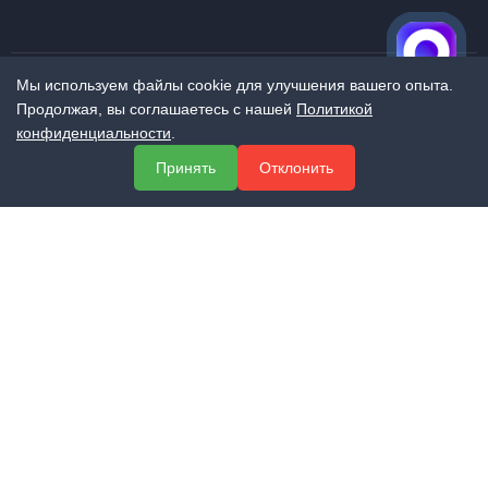
Мы используем файлы cookie для улучшения вашего опыта.
Продолжая, вы соглашаетесь с нашей
Политикой
МЕНЮ
конфиденциальности
.
О компании
Принять
Отклонить
Услуги
Полезная информация
Контакты
КОНТАКТЫ
+7 (800) 551-60-94
info@expert-2014.ru
195248, Санкт-Петербург, пр. Энергетиков 10, оф. 223