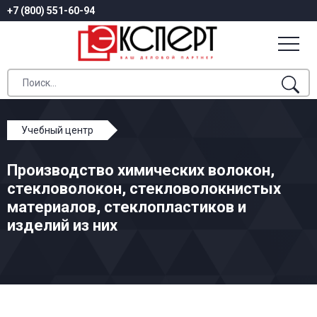
+7 (800) 551-60-94
Учебный центр
Профессиональное обучение
Производство химических волокон,
Производство химических волокон, стекловолокон,
стекловолокон, стекловолокнистых
стекловолокнистых материалов, стеклопластиков и
материалов, стеклопластиков и
изделий из них
изделий из них