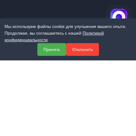
Мы используем файлы cookie для улучшения вашего опыта.
Продолжая, вы соглашаетесь с нашей
Политикой
МЕНЮ
конфиденциальности
.
О компании
Принять
Отклонить
Услуги
Полезная информация
Контакты
КОНТАКТЫ
+7 (800) 551-60-94
info@expert-2014.ru
195248, Санкт-Петербург, пр. Энергетиков 10, оф. 223