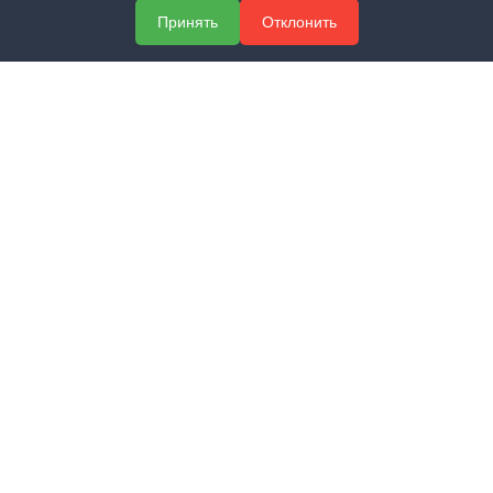
О компании
Принять
Отклонить
Услуги
Полезная информация
Контакты
КОНТАКТЫ
+7 (800) 551-60-94
info@expert-2014.ru
195248, Санкт-Петербург, пр. Энергетиков 10, оф. 223
ПОЛУЧИТЬ КОНСУЛЬТАЦИЮ
ЗАКАЗАТЬ ЗВОНОК