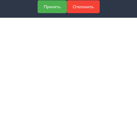
Принять
Отклонить
Официальный сайт группы компаний «ЭКСПЕРТ»
Учебный центр профессионального образования
Центр сертификации и лицензирования
МЕНЮ