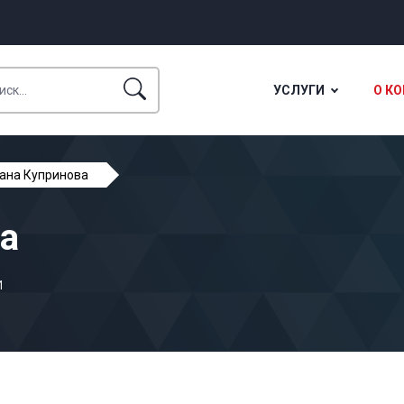
УСЛУГИ
О К
ана Купринова
а
и