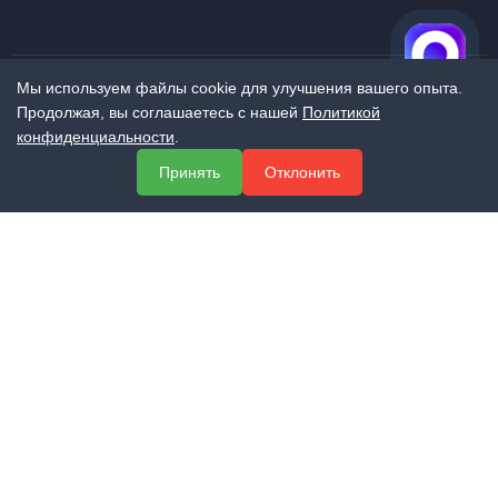
Мы используем файлы cookie для улучшения вашего опыта.
Продолжая, вы соглашаетесь с нашей
Политикой
МЕНЮ
конфиденциальности
.
О компании
Принять
Отклонить
Услуги
Полезная информация
Контакты
КОНТАКТЫ
+7 (800) 551-60-94
info@expert-2014.ru
195248, Санкт-Петербург, пр. Энергетиков 10, оф. 223