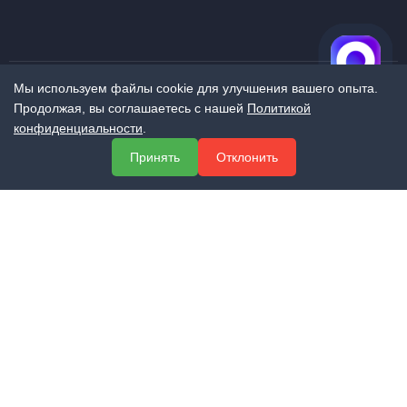
Мы используем файлы cookie для улучшения вашего опыта.
Продолжая, вы соглашаетесь с нашей
Политикой
МЕНЮ
конфиденциальности
.
О компании
Принять
Отклонить
Услуги
Полезная информация
Контакты
КОНТАКТЫ
+7 (800) 551-60-94
info@expert-2014.ru
195248, Санкт-Петербург, пр. Энергетиков 10, оф. 223