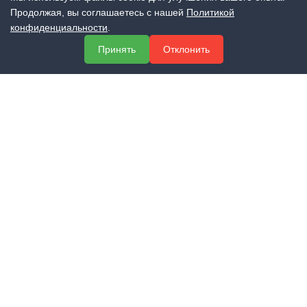
Продолжая, вы соглашаетесь с нашей
Политикой
конфиденциальности
.
Принять
Отклонить
Официальный сайт группы компаний «ЭКСПЕРТ»
Учебный центр профессионального образования
Центр сертификации и лицензирования